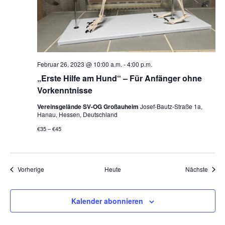
Februar 26, 2023 @ 10:00 a.m.
-
4:00 p.m.
„Erste Hilfe am Hund“ – Für Anfänger ohne
Vorkenntnisse
Vereinsgelände SV-OG Großauheim
Josef-Bautz-Straße 1a,
Hanau, Hessen, Deutschland
€35 – €45
Veranstaltungen
Veran
Vorherige
Heute
Nächste
Kalender abonnieren