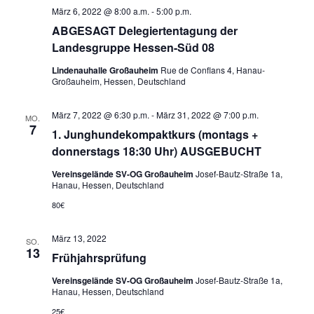
w
t
März 6, 2022 @ 8:00 a.m.
-
5:00 p.m.
a
ä
ABGESAGT Delegiertentagung der
e
l
h
Landesgruppe Hessen-Süd 08
n
t
l
u
-
Lindenauhalle Großauheim
Rue de Conflans 4, Hanau-
e
Großauheim, Hessen, Deutschland
n
N
n
g
a
.
März 7, 2022 @ 6:30 p.m.
-
März 31, 2022 @ 7:00 p.m.
MO.
A
7
v
1. Junghundekompaktkurs (montags +
n
i
donnerstags 18:30 Uhr) AUSGEBUCHT
s
g
i
Vereinsgelände SV-OG Großauheim
Josef-Bautz-Straße 1a,
Hanau, Hessen, Deutschland
a
c
80€
t
h
t
i
März 13, 2022
SO.
e
o
13
Frühjahrsprüfung
n
n
-
Vereinsgelände SV-OG Großauheim
Josef-Bautz-Straße 1a,
Hanau, Hessen, Deutschland
N
25€