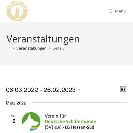
Menü
Veranstaltungen
>
Veranstaltungen
>
Seite 3
06.03.2022
 - 
26.02.2023
A
V
L
e
n
i
D
r
März 2022
s
s
a
t
a
t
i
e
SO.
n
u
6
c
s
m
h
t