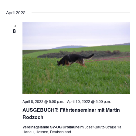
a
v
April 2022
i
g
FR.
a
8
t
i
o
n
April 8, 2022 @ 5:00 p.m.
-
April 10, 2022 @ 5:00 p.m.
AUSGEBUCHT: Fährtenseminar mit Martin
Rodzoch
Vereinsgelände SV-OG Großauheim
Josef-Bautz-Straße 1a,
Hanau, Hessen, Deutschland