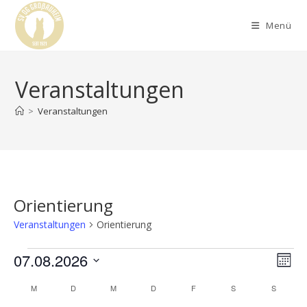
Menü
Veranstaltungen
>
Veranstaltungen
Orientierung
Veranstaltungen
Orientierung
07.08.2026
A
V
M
e
n
o
D
K
M
D
M
D
F
S
S
r
n
s
a
a