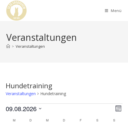
Menü
Veranstaltungen
>
Veranstaltungen
Hundetraining
Veranstaltungen
Hundetraining
09.08.2026
A
V
M
e
n
o
D
K
M
D
M
D
F
S
S
r
n
s
a
a