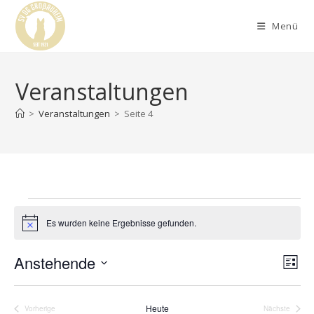
Menü
Veranstaltungen
>
Veranstaltungen
>
Seite 4
Es wurden keine Ergebnisse gefunden.
H
i
n
Anstehende
A
V
w
L
e
e
n
i
D
i
r
s
s
s
a
t
Heute
Vorherige
Nächste
a