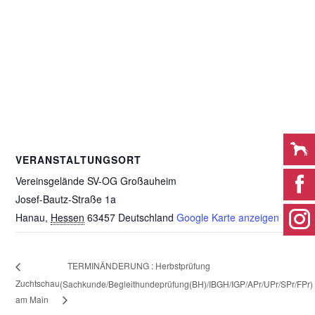
VERANSTALTUNGSORT
Vereinsgelände SV-OG Großauheim
Josef-Bautz-Straße 1a
Hanau
,
Hessen
63457
Deutschland
Google Karte anzeigen
TERMINÄNDERUNG : Herbstprüfung
Zuchtschau
(Sachkunde/Begleithundeprüfung(BH)/IBGH/IGP/APr/UPr/SPr/FPr)
am Main