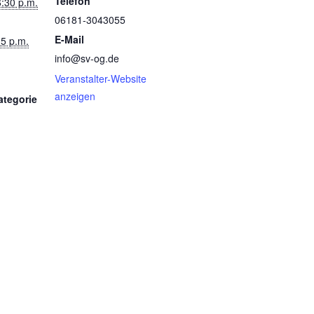
Telefon
6:30 p.m.
06181-3043055
E-Mail
15 p.m.
info@sv-og.de
Veranstalter-Website
anzeigen
ategorie