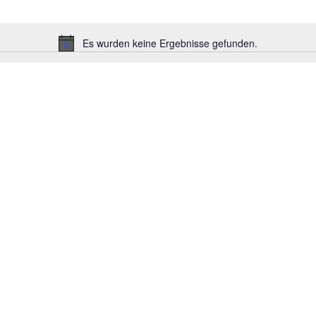
Es wurden keine Ergebnisse gefunden.
H
i
n
w
e
i
s