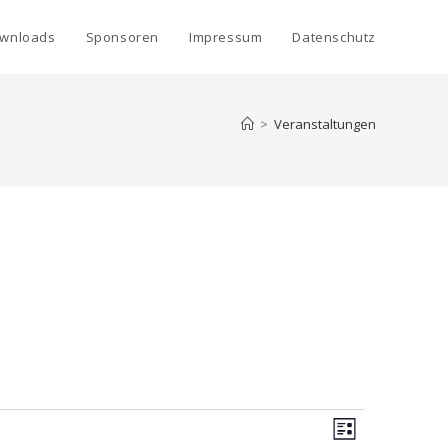
wnloads
Sponsoren
Impressum
Datenschutz
>
Veranstaltungen
A
V
L
e