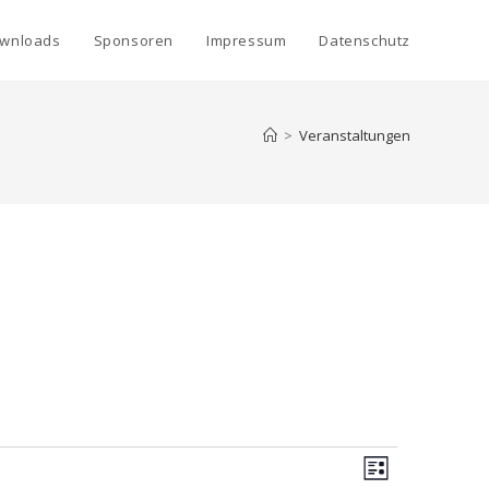
wnloads
Sponsoren
Impressum
Datenschutz
>
Veranstaltungen
A
V
L
e