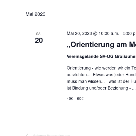
D
a
Mai 2023
t
u
Mai 20, 2023 @ 10:00 a.m.
-
5:00 p
SA.
m
20
„Orientierung am M
w
ä
Vereinsgelände SV-OG Großauh
h
l
Orientierung - wie werden wir ein 
e
ausrichten.... Etwas was jeder Hun
n
muss man wissen... - was ist der Hu
.
ist Bindung und/oder Beziehung - ..
40€ – 60€
Vorherige
Veranstaltungen