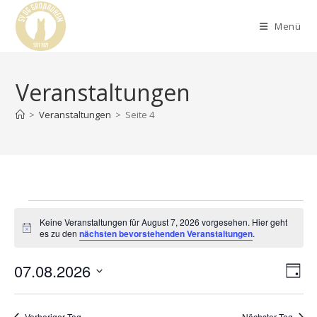
Menü
Veranstaltungen
>
Veranstaltungen
>
Seite 4
Keine Veranstaltungen für August 7, 2026 vorgesehen. Hier geht
H
es zu den
nächsten bevorstehenden Veranstaltungen
.
i
n
07.08.2026
A
V
w
T
e
e
n
i
a
D
s
r
g
s
a
Vorheriger Tag
Nächster Tag