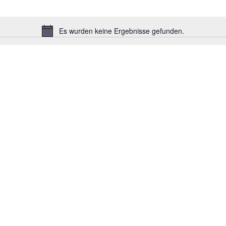
Es wurden keine Ergebnisse gefunden.
H
i
n
w
e
i
s