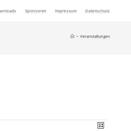
wnloads
Sponsoren
Impressum
Datenschutz
>
Veranstaltungen
A
V
L
e