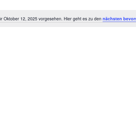
ür Oktober 12, 2025 vorgesehen. Hier geht es zu den
nächsten bevor
H
i
n
w
e
i
s