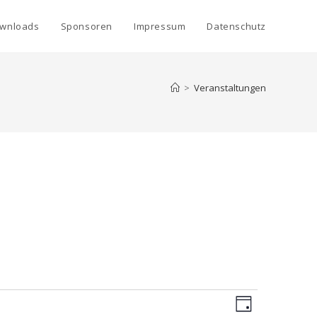
wnloads
Sponsoren
Impressum
Datenschutz
>
Veranstaltungen
A
V
T
e